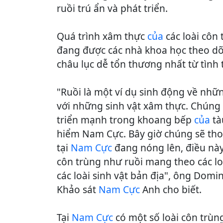
ruồi trú ẩn và phát triển.
Quá trình xâm thực
của
các loài côn
đang được các nhà khoa học theo dõ
châu lục dễ tổn thương nhất từ tình
"Ruồi là một ví dụ sinh động về nh
với những sinh vật xâm thực. Chúng x
triển mạnh trong khoang bếp
của
tà
hiểm Nam Cực. Bây giờ chúng sẽ tho
tại
Nam Cực
đang nóng lên, điều này
côn trùng như ruồi mang theo các lo
các loài sinh vật bản địa", ông Dom
Khảo sát
Nam Cực
Anh cho biết.
Tại
Nam Cực
có một số loài côn trùn