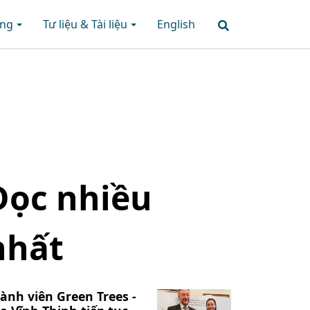
ững
Tư liệu & Tài liệu
English
Đọc nhiều
nhất
ành viên Green Trees -