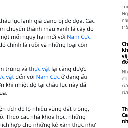
Tô
Ng
châu lục lạnh giá đang bị đe dọa. Các
nắ
tr
n chuyển thành màu xanh lá cây do
một mối nguy hại mới với
Nam Cực
Ch
ó chính là ruồi và những loại côn
kh
vệ
đổ
ôn trùng và
thực vật
lại càng được
Nh
ực vật
đến với
Nam Cực
ở dạng ấu
đố
n khi nhiệt độ tại châu lục này đã
rừ
ua.
rừn
n tích để lộ nhiều vùng đất trống,
Th
Ca
chỗ. Theo các nhà khoa học, những
nh
thích hợp cho những kẻ xâm thực như