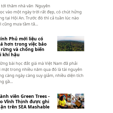
i tới thăm nhà văn Nguyên
ọc vào một ngày trời rất đẹp, có chút hửng
ng tại Hội An. Trước đó thì cả tuần lúc nào
ời cũng mưa tầm tã...
ính Phủ mới liệu có
á hơn trong việc bảo
 rừng và chống biến
i khí hậu
ững bài học đắt giá mà Việt Nam đã phải
i mặt trong nhiều năm qua đó là tài nguyên
ng càng ngày càng suy giảm, nhiều diện tích
g gầ...
ành viên Green Trees -
o Vĩnh Thịnh được ghi
ận trên SEA Mashable