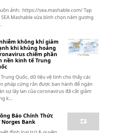
uồn ảnh: https://sea.mashable.com/ Tạp
í SEA Mashable vừa bình chọn năm gương
.
nhiễm không khí giảm
nh khi khủng hoảng
ronavirus chiếm phần
n nền kinh tế Trung
uốc
i Trung Quốc, dữ liệu vệ tinh cho thấy các
ện pháp cứng rắn được ban hành để ngăn
ặn sự lây lan của coronavirus đã cắt giảm
g k...
ông Báo Chính Thức
 Norges Bank
yết định loại trừ & quyền