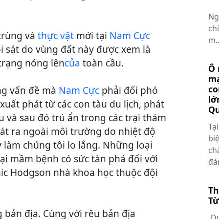
Ng
ch
 trùng và
thực vật
mới tại
Nam Cực
m..
i sát do vùng đất này được xem là
 trạng nóng lên
của
toàn cầu.
Ô 
mạ
co
ững vấn đề mà
Nam Cực
phải đối phó
lớ
uất phát từ các con tàu du lịch, phát
Q
u và sau đó trú ẩn trong các trại thám
Tạ
át ra ngoài môi trường do nhiệt độ
bi
 làm chúng tôi lo lắng. Những loại
ch
ại mầm bệnh có sức tàn phá đối với
đán
inic Hodgson nhà khoa học thuộc đội
Th
Từ
g bản địa. Cùng với rêu bản địa
Qu