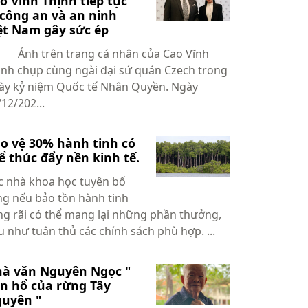
o Vĩnh Thịnh tiếp tục
 công an và an ninh
ệt Nam gây sức ép
h trên trang cá nhân của Cao Vĩnh
ịnh chụp cùng ngài đại sứ quán Czech trong
ày kỷ niệm Quốc tế Nhân Quyền. Ngày
12/202...
o vệ 30% hành tinh có
ể thúc đẩy nền kinh tế.
c nhà khoa học tuyên bố
ng nếu bảo tồn hành tinh
ng rãi có thể mang lại những phần thưởng,
u như tuân thủ các chính sách phù hợp. ...
à văn Nguyên Ngọc "
n hổ của rừng Tây
uyên "