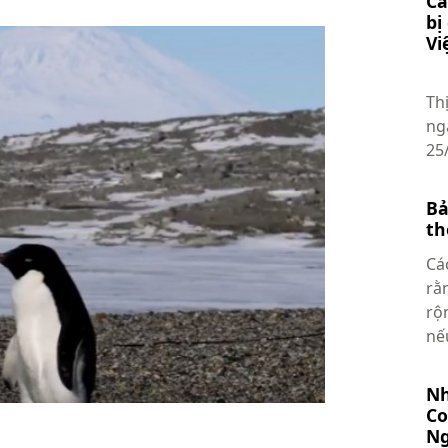
Ca
bị
Vi
Ản
Th
ng
25/
Bả
th
Cá
rằ
rộ
nế
Nh
Co
Ng