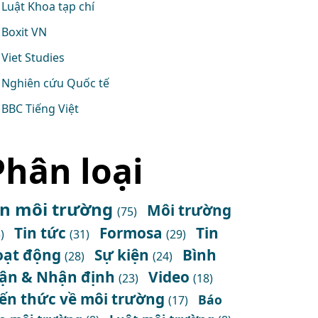
Luật Khoa tạp chí
Boxit VN
Viet Studies
Nghiên cứu Quốc tế
BBC Tiếng Việt
Phân loại
in môi trường
Môi trường
(75)
Tin tức
Formosa
Tin
)
(31)
(29)
oạt động
Sự kiện
Bình
(28)
(24)
uận & Nhận định
Video
(23)
(18)
iến thức về môi trường
Báo
(17)