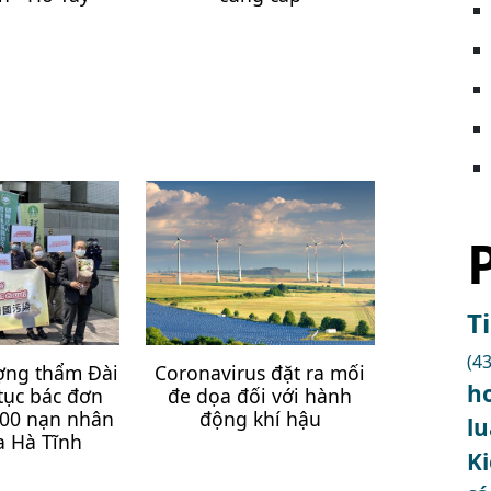
T
(43
ợng thẩm Đài
Coronavirus đặt ra mối
h
tục bác đơn
đe dọa đối với hành
000 nạn nhân
động khí hậu
l
 Hà Tĩnh
K