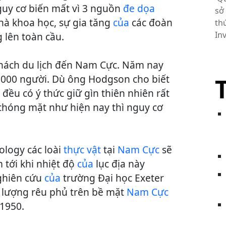
guy cơ biến mất vì 3 nguồn
đe dọa
sở
hà khoa học, sự gia tăng
của
các đoàn
th
In
g lên toàn cầu.
hách du lịch đến Nam Cực. Năm nay
3.000 người. Dù ông Hodgson cho biết
c
đều có ý thức giữ gìn thiên nhiên rất
chóng mặt như hiện nay thì nguy cơ
logy các loài
thực vật
tại
Nam Cực
sẽ
tới khi nhiệt độ
của
lục địa này
ghiên cứu
của
trường Đại học Exeter
 lượng rêu phủ trên bề mặt
Nam Cực
 1950.