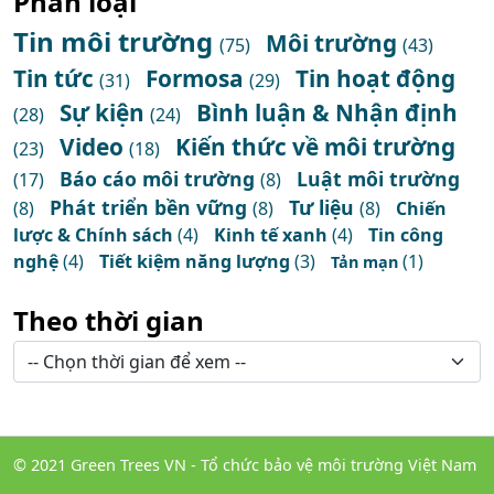
Phân loại
Tin môi trường
Môi trường
(75)
(43)
Tin tức
Formosa
Tin hoạt động
(31)
(29)
Sự kiện
Bình luận & Nhận định
(28)
(24)
Video
Kiến thức về môi trường
(23)
(18)
Báo cáo môi trường
Luật môi trường
(17)
(8)
Phát triển bền vững
Tư liệu
(8)
(8)
(8)
Chiến
lược & Chính sách
(4)
Kinh tế xanh
(4)
Tin công
nghệ
(4)
Tiết kiệm năng lượng
(3)
(1)
Tản mạn
Theo thời gian
© 2021 Green Trees VN - Tổ chức bảo vệ môi trường Việt Nam