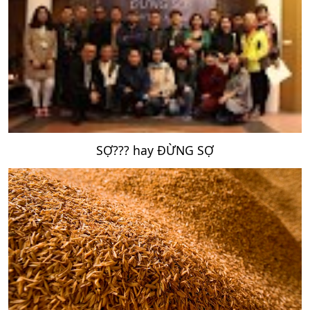
SỢ??? hay ĐỪNG SỢ