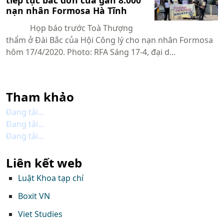
tiếp tục bác đơn của gần 8.000
nạn nhân Formosa Hà Tĩnh
Họp báo trước Toà Thượng
thẩm ở Đài Bắc của Hội Công lý cho nạn nhân Formosa
hôm 17/4/2020. Photo: RFA Sáng 17-4, đại d...
Tham khảo
Đang tải...
Đang tải...
Đang tải...
Liên kết web
Luật Khoa tạp chí
Boxit VN
Viet Studies