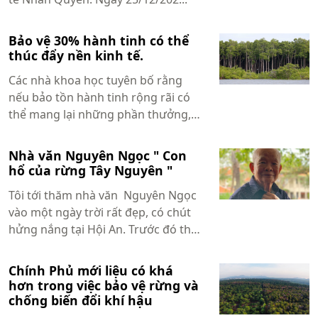
Bảo vệ 30% hành tinh có thể
thúc đẩy nền kinh tế.
Các nhà khoa học tuyên bố rằng
nếu bảo tồn hành tinh rộng rãi có
thể mang lại những phần thưởng,
nếu như tuân thủ các chính sách
phù hợp. ...
Nhà văn Nguyên Ngọc " Con
hổ của rừng Tây Nguyên "
Tôi tới thăm nhà văn Nguyên Ngọc
vào một ngày trời rất đẹp, có chút
hửng nắng tại Hội An. Trước đó thì
cả tuần lúc nào trời cũng mưa tầm
tã...
Chính Phủ mới liệu có khá
hơn trong việc bảo vệ rừng và
chống biến đổi khí hậu