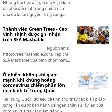
Những bài học đắt giá mà Việt Nam
đã phải đối mặt trong nhiều năm
qua đó là tài nguyên rừng càng
ngày càng suy giảm, nhiều diện tích
rừng gầ...
Thành viên Green Trees - Cao
Vĩnh Thịnh được ghi nhận
trên SEA Mashable
Nguồn ảnh:
https://sea.mashable.com/ Tạp chí
SEA Mashable vừa bình chọn năm
gương m...
Ô nhiễm không khí giảm
mạnh khi khủng hoảng
coronavirus chiếm phần lớn
nền kinh tế Trung Quốc
Tại Trung Quốc, dữ liệu vệ tinh cho thấy các biện pháp
cứng rắn được ban hành để ngăn chặn sự lây lan của
coronavirus đã cắt giảm đáng k...