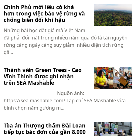
Chính Phủ mới liệu có khá
hơn trong việc bảo vệ rừng và
chống biến đổi khí hậu
Những bài học đắt giá mà Việt Nam
đã phải đối mặt trong nhiều năm qua đó là tài nguyên
rừng càng ngày càng suy giảm, nhiều diện tích rừng
gầ...
Thành viên Green Trees - Cao
Vĩnh Thịnh được ghi nhận
trên SEA Mashable
Nguồn ảnh:
https://sea.mashable.com/ Tạp chí SEA Mashable vừa
bình chọn năm gương m...
Tòa án Thượng thẩm Đài Loan
tiếp tục bác đơn của gần 8.000