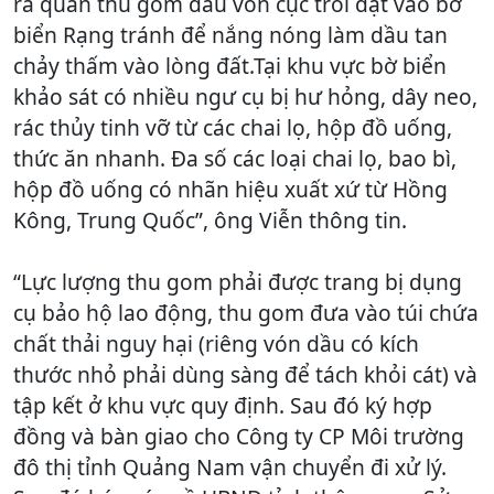
ra quân thu gom dầu vón cục trôi dạt vào bờ
biển Rạng tránh để nắng nóng làm dầu tan
chảy thấm vào lòng đất.Tại khu vực bờ biển
khảo sát có nhiều ngư cụ bị hư hỏng, dây neo,
rác thủy tinh vỡ từ các chai lọ, hộp đồ uống,
thức ăn nhanh. Đa số các loại chai lọ, bao bì,
hộp đồ uống có nhãn hiệu xuất xứ từ Hồng
Kông, Trung Quốc”, ông Viễn thông tin.
“Lực lượng thu gom phải được trang bị dụng
cụ bảo hộ lao động, thu gom đưa vào túi chứa
chất thải nguy hại (riêng vón dầu có kích
thước nhỏ phải dùng sàng để tách khỏi cát) và
tập kết ở khu vực quy định. Sau đó ký hợp
đồng và bàn giao cho Công ty CP Môi trường
đô thị tỉnh Quảng Nam vận chuyển đi xử lý.