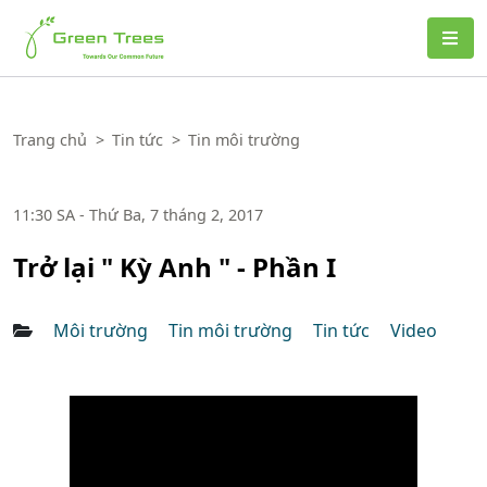
Green Trees
Trang chủ
>
Tin tức
>
Tin môi trường
11:30 SA - Thứ Ba, 7 tháng 2, 2017
Trở lại " Kỳ Anh " - Phần I
Môi trường
Tin môi trường
Tin tức
Video