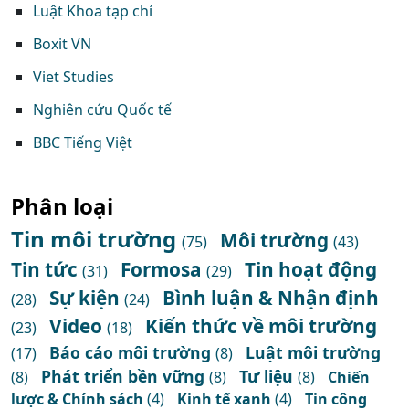
Luật Khoa tạp chí
Boxit VN
Viet Studies
Nghiên cứu Quốc tế
BBC Tiếng Việt
Phân loại
Tin môi trường
Môi trường
(75)
(43)
Tin tức
Formosa
Tin hoạt động
(31)
(29)
Sự kiện
Bình luận & Nhận định
(28)
(24)
Video
Kiến thức về môi trường
(23)
(18)
Báo cáo môi trường
Luật môi trường
(17)
(8)
Phát triển bền vững
Tư liệu
(8)
(8)
(8)
Chiến
lược & Chính sách
(4)
Kinh tế xanh
(4)
Tin công