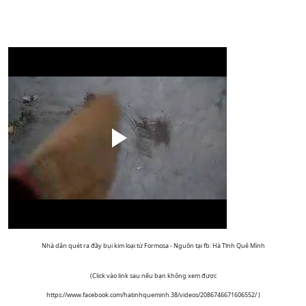
Nhà dân quét ra đầy bụi kim loại từ Formosa - Nguồn tại fb: Hà Tĩnh Quê Mình
(Click vào link sau nếu bạn không xem được
https://www.facebook.com/hatinhqueminh.38/videos/2086746671606552/ )