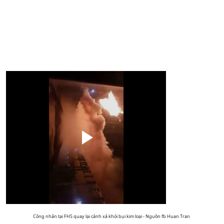
Công nhân tại FHS quay lại cảnh xả khói bụi kim loại - Nguồn fb Huan Tran