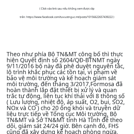
( Click vào link sau nếu không xem được clip
trên:
https://www.facebook.com/tuvuotnguc.mt/posts/10156622657439222 )
Theo như phía Bộ TN&MT công bố thì thực
hiện Quyết định số 2604/QĐ-BTNMT ngày
9/11/2016 bộ này đã phê duyệt nguyên tắc,
lộ trình khắc phục các tồn tại, vi phạm về
bảo vệ môi trường và kế hoạch giám sát
môi trường, đến tháng 3/2017,Formosa đã
hoàn thành lắp đặt thiết bị xử lý và quan
trắc tự động, liên tục khí thải với 8 thông số
( Lưu lượng, nhiệt độ, áp suất, O2, bụi, SO2,
NOx và CO ) cho 20 ống khói và truyền dữ
liệu trực tiếp về Tổng cục Môi trường, Bộ
TN&MT và Sở TN&MT tỉnh Hà TĨnh để theo
dõi, giám sát 24/24 giờ. Bên cạnh đó, FHS
cũng đã xây dựng kế hoạch phòng ngừa,