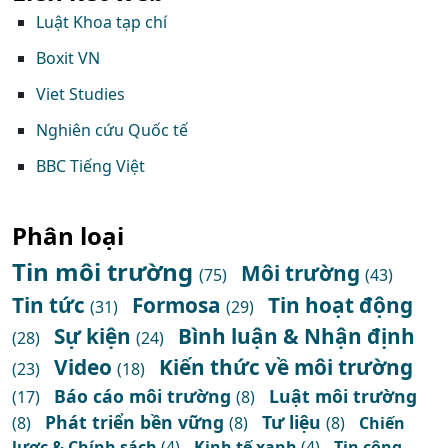
Luật Khoa tạp chí
Boxit VN
Viet Studies
Nghiên cứu Quốc tế
BBC Tiếng Việt
Phân loại
Tin môi trường
Môi trường
(75)
(43)
Tin tức
Formosa
Tin hoạt động
(31)
(29)
Sự kiện
Bình luận & Nhận định
(28)
(24)
Video
Kiến thức về môi trường
(23)
(18)
Báo cáo môi trường
Luật môi trường
(17)
(8)
Phát triển bền vững
Tư liệu
(8)
(8)
(8)
Chiến
lược & Chính sách
(4)
Kinh tế xanh
(4)
Tin công