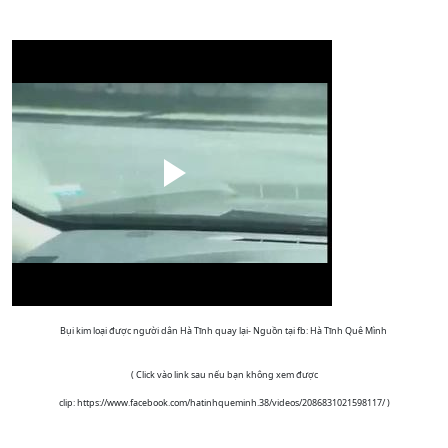
Bụi kim loại được người dân Hà Tĩnh quay lại- Nguồn tại fb: Hà Tĩnh Quê Mình
( Click vào link sau nếu bạn không xem được
clip:
https://www.facebook.com/hatinhqueminh.38/videos/2086831021598117/ )