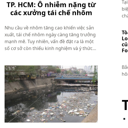
Tạ
TP. HCM: Ô nhiễm nặng từ
bi
các xưởng tái chế nhôm
ch
đán
Nhu cầu về nhôm tăng cao khiến việc sản
Tò
xuất, tái chế nhôm ngày càng tăng trưởng
Lo
mạnh mẽ. Tuy nhiên, vấn đề đặt ra là một
củ
số cơ sở còn thiếu kinh nghiệm và ý thức
Fo
bảo vệ môi trường khi sản xuất và tái
Họ
chếnhôm. Nếu xử lý không tốt, việc tái chế
Bắ
nhôm sẽ để lại lượng bã ...