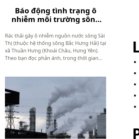
Báo động tình trạng ô
nhiễm môi trường sông
Bắc Hưng Hải
Rác thải gây ô nhiễm nguồn nước sông Sài
Thị (thuộc hệ thống sông Bắc Hưng Hải) tại
xã Thuần Hưng (Khoái Châu, Hưng Yên).
Theo bạn đọc phản ánh, trong thời gian
gần đây, tình trạng ô nhiễm môi trường
nước mặt thuộc hệ thống thủy nông Bắc
Hưng Hải, đoạn qua địa phận tỉnh Hưn...