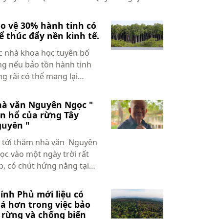
12/202...
o vệ 30% hành tinh có
ể thúc đẩy nền kinh tế.
c nhà khoa học tuyên bố
ng nếu bảo tồn hành tinh
ng rãi có thể mang lại
ững phần thưởng, nếu
ư tuân thủ các chính sách
à văn Nguyên Ngọc "
phù hợp. ...
n hổ của rừng Tây
uyên "
i tới thăm nhà văn Nguyên
ọc vào một ngày trời rất
p, có chút hửng nắng tại
i An. Trước đó thì cả tuần
c nào trời cũng mưa tầm
ính Phủ mới liệu có
.
á hơn trong việc bảo
 rừng và chống biến