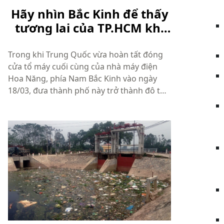
Hãy nhìn Bắc Kinh để thấy
tương lai của TP.HCM khi
phát triển nhiệt điện vô tội
vạ!
Trong khi Trung Quốc vừa hoàn tất đóng
cửa tổ máy cuối cùng của nhà máy điện
Hoa Năng, phía Nam Bắc Kinh vào ngày
18/03, đưa thành phố này trở thành đô thị
đầu tiên trong nước chấm dứt sử dụng
năng lượng điện từ than đá. Thì cùng thời
điểm trên, người ta lại đề xuất xây dựng
ha...