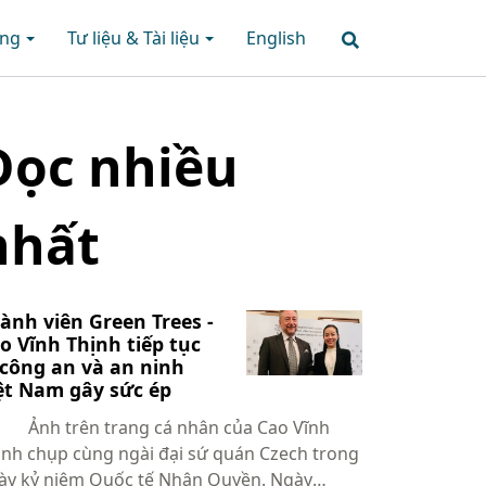
ững
Tư liệu & Tài liệu
English
Đọc nhiều
nhất
ành viên Green Trees -
o Vĩnh Thịnh tiếp tục
 công an và an ninh
ệt Nam gây sức ép
h trên trang cá nhân của Cao Vĩnh
ịnh chụp cùng ngài đại sứ quán Czech trong
ày kỷ niệm Quốc tế Nhân Quyền. Ngày