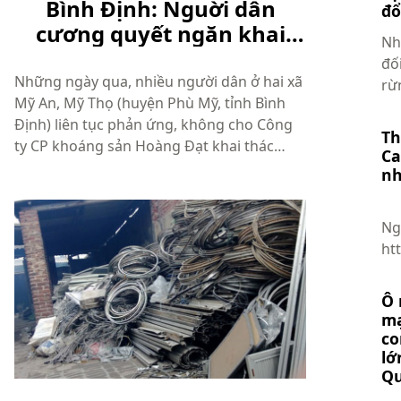
Bình Định: Nguời dân
đổ
cương quyết ngăn khai
Nh
thác titan vì lo ô nhiễm
đố
nguồn nước.
Những ngày qua, nhiều người dân ở hai xã
rừ
Mỹ An, Mỹ Thọ (huyện Phù Mỹ, tỉnh Bình
rừn
Định) liên tục phản ứng, không cho Công
Th
ty CP khoáng sản Hoàng Đạt khai thác
Ca
titan trên địa bàn vì lo ngại ô nhiễm nguồn
nh
nước. Khu vực Công ty CP khoáng sản
Biotan khai thác titan tại xã M...
Ng
ht
Tạp
bì
Ô 
mạ
co
lớ
Q