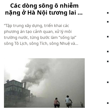
Các dòng sông ô nhiễm
nặng ở Hà Nội tương lai sẽ
như thế nào?
“Tập trung xây dựng, triển khai các
phương án tạo cảnh quan, xử lý môi
trường nước, từng bước làm “sống lại”
sông Tô Lịch, sông Tích, sông Nhuệ và
sông Đáy” là một trong những mục tiêu cụ
thể trong Nghị quyết số 11-NQ/TU. Trước
hết, TP Hà Nội sẽ tập trung chỉ đạo xử lý ô
...