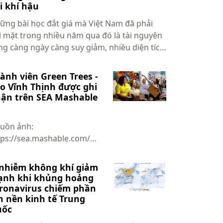
i khí hậu
ững bài học đắt giá mà Việt Nam đã phải
i mặt trong nhiều năm qua đó là tài nguyên
ng càng ngày càng suy giảm, nhiều diện tích
g gầ...
ành viên Green Trees -
o Vĩnh Thịnh được ghi
ận trên SEA Mashable
uồn ảnh:
tps://sea.mashable.com/
 chí SEA Mashable vừa
nh chọn năm gương m...
nhiễm không khí giảm
nh khi khủng hoảng
ronavirus chiếm phần
n nền kinh tế Trung
uốc