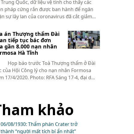
i Trung Quốc, dữ liệu vệ tinh cho thấy các
ện pháp cứng rắn được ban hành để ngăn
ặn sự lây lan của coronavirus đã cắt giảm
g k...
a án Thượng thẩm Đài
an tiếp tục bác đơn
a gần 8.000 nạn nhân
rmosa Hà Tĩnh
p báo trước Toà Thượng thẩm ở Đài
c của Hội Công lý cho nạn nhân Formosa
hôm 17/4/2020. Photo: RFA Sáng 17-4, đại d...
Tham khảo
06/08/1930: Thẩm phán Crater trở
thành “người mất tích bí ẩn nhất”