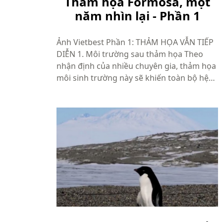
Thảm họa Formosa, một
năm nhìn lại - Phần 1
Ảnh Vietbest Phần 1: THẢM HỌA VẪN TIẾP
DIỄN 1. Môi trường sau thảm họa Theo
nhận định của nhiều chuyên gia, thảm họa
môi sinh trường này sẽ khiến toàn bộ hệ
sinh thái khu vực biển miền Trung bị hủy
hoại nghiêm trọng và mất vài chục cho
đến hàng trăm năm mới có thể khôi p...