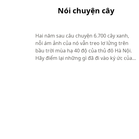
Nói chuyện cây
Hai năm sau câu chuyện 6.700 cây xanh,
nỗi ám ảnh của nó vẫn treo lơ lửng trên
bầu trời mùa hạ 40 độ của thủ đô Hà Nội.
Hãy điểm lại những gì đã đi vào ký ức của
cộng đồng: câu nói bất hủ “Chặt cây mà
cũng phải hỏi dân à?”, buổi họp báo kéo
dài vỏn vẹn 10 phút với 21 câu ...