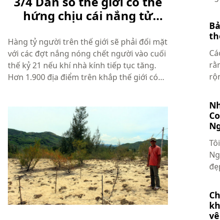
3/4 Dân số thế giới có thể
25/
hứng chịu cái nắng tử
Bả
thần vào năm 2100
th
Hàng tỷ người trên thế giới sẽ phải đối mặt
Cá
với các đợt nắng nóng chết người vào cuối
rằ
thế kỷ 21 nếu khí nhà kính tiếp tục tăng.
rộ
Hơn 1.900 địa điểm trên khắp thế giới có
nh
người chết vì thời tiết nắng nóng kể từ
nh
năm 1980, theo kết quả nghiên cứu của
Nh
Camilo Mora, giáo sư tại ...
Co
Ng
Tô
Ng
đẹ
Hộ
lú
Ch
tã..
kh
vệ