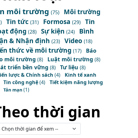
in môi trường
Môi trường
(75)
Tin tức
Formosa
Tin
)
(31)
(29)
oạt động
Sự kiện
Bình
(28)
(24)
uận & Nhận định
Video
(23)
(18)
iến thức về môi trường
Báo
(17)
o môi trường
Luật môi trường
(8)
(8)
át triển bền vững
Tư liệu
(8)
(8)
iến lược & Chính sách
(4)
Kinh tế xanh
Tin công nghệ
(4)
Tiết kiệm năng lượng
(1)
Tản mạn
Theo thời gian