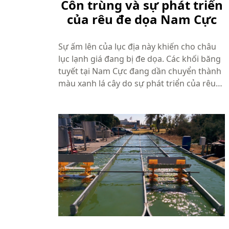
Côn trùng và sự phát triển
của rêu đe dọa Nam Cực
Sự ấm lên của lục địa này khiến cho châu
lục lạnh giá đang bị đe dọa. Các khối băng
tuyết tại Nam Cực đang dần chuyển thành
màu xanh lá cây do sự phát triển của rêu
và tảo. Nhưng một mối nguy hại mới với
Nam Cực đã được các nhà khoa học cảnh
báo đó chính là ruồi và những ...