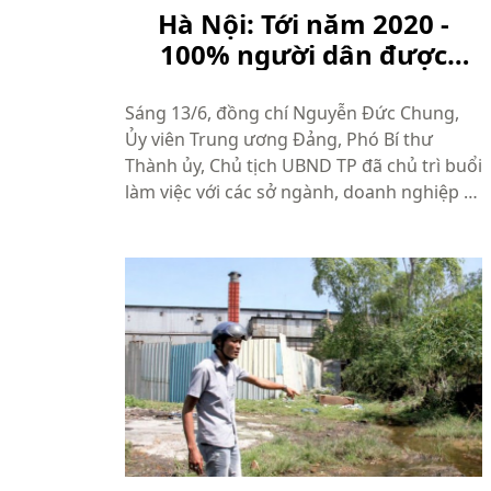
Hà Nội: Tới năm 2020 -
100% người dân được
uống nước sạch tại vòi
Sáng 13/6, đồng chí Nguyễn Đức Chung,
Ủy viên Trung ương Đảng, Phó Bí thư
Thành ủy, Chủ tịch UBND TP đã chủ trì buổi
làm việc với các sở ngành, doanh nghiệp và
nhà đầu tư bàn về thực trạng và giải pháp
phát triển hệ thống nước sạch đến năm
2020 trên địa bàn thành phố. Tại...