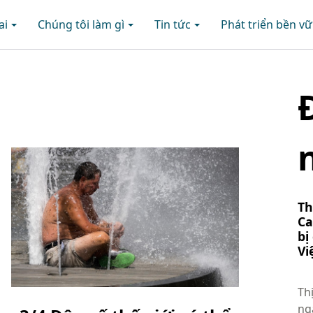
ai
Chúng tôi làm gì
Tin tức
Phát triển bền v
Th
Ca
bị
Vi
Ản
Th
ng