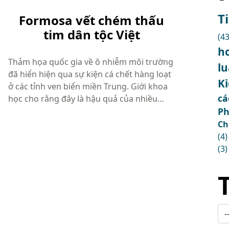
T
Formosa vết chém thấu
tim dân tộc Việt
(43
h
Thảm họa quốc gia về ô nhiễm môi trường
l
đã hiển hiện qua sự kiện cá chết hàng loạt
K
ở các tỉnh ven biển miền Trung. Giới khoa
cá
học cho rằng đây là hậu quả của nhiều
thập niên phát triển kinh tế bằng mọi giá
Ph
và xem nhẹ việc hủy hoại môi trường. Che
Ch
chắn và trấn áp tiếng dân ...
(4)
(3)