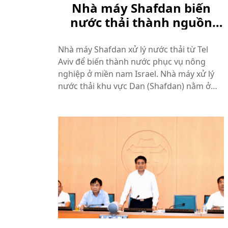
Nhà máy Shafdan biến
nước thải thành nguồn
nước phục vụ nông nghiệp
tại Israel.
Nhà máy Shafdan xử lý nước thải từ Tel
Aviv để biến thành nước phục vụ nông
nghiệp ở miền nam Israel. Nhà máy xử lý
nước thải khu vực Dan (Shafdan) nằm ở
thành phố Rishon Letsion, cách Tel Aviv
khoảng 10 km về phía nam, có thể xử lý
khoảng 370.000 m3 nước thải mỗi ngày.
Nước ...