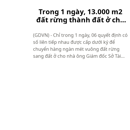
Trong 1 ngày, 13.000 m2
đất rừng thành đất ở cho
Giám đốc Sở tài nguyên
Yên Bái
(GDVN) - Chỉ trong 1 ngày, 06 quyết định có
số liên tiếp nhau được cấp dưới ký để
chuyển hàng ngàn mét vuông đất rừng
sang đất ở cho nhà ông Giám đốc Sở Tài
nguyên. Ngày 20/7/2015, ông Nguyễn Yên
Hiền, Phó Chủ tịch Ủy ban nhân dân thành
phố Yên Bái đã “vung bút” ký liên tiếp 0...