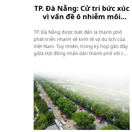
TP. Đà Nẵng: Cử tri bức xúc
vì vấn đề ô nhiễm môi
trường tại Hội đồng nhân
dân
TP. Đà Nẵng được biết đến là thành phố
phát triển nhanh về kinh tế và du lịch của
Việt Nam. Tuy nhiên, trong kỳ họp gần đây
giữa Hội đồng nhân dân thành phố với các
cử tri qua chương trình “Giám sát việc kiến
nghị của cử tri”, đã có nhiều ý kiến bức xúc
từ phía cử tri phản ánh...