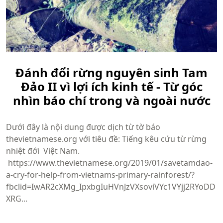
Đánh đổi rừng nguyên sinh Tam
Đảo II vì lợi ích kinh tế - Từ góc
nhìn báo chí trong và ngoài nước
Dưới đây là nội dung được dịch từ tờ báo
thevietnamese.org với tiêu đề: Tiếng kêu cứu từ rừng
nhiệt đới Việt Nam.
https://www.thevietnamese.org/2019/01/savetamdao-
a-cry-for-help-from-vietnams-primary-rainforest/?
fbclid=IwAR2cXMg_IpxbgIuHVnJzVXsoviVYc1VYjj2RYoDD
XRG...