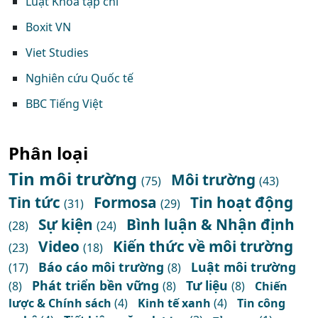
Luật Khoa tạp chí
Boxit VN
Viet Studies
Nghiên cứu Quốc tế
BBC Tiếng Việt
Phân loại
Tin môi trường
Môi trường
(75)
(43)
Tin tức
Formosa
Tin hoạt động
(31)
(29)
Sự kiện
Bình luận & Nhận định
(28)
(24)
Video
Kiến thức về môi trường
(23)
(18)
Báo cáo môi trường
Luật môi trường
(17)
(8)
Phát triển bền vững
Tư liệu
(8)
(8)
(8)
Chiến
lược & Chính sách
(4)
Kinh tế xanh
(4)
Tin công